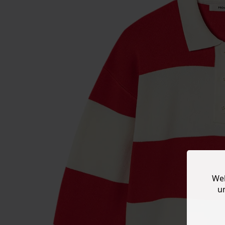
Web
u