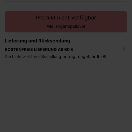
Produkt nicht verfügbar
Alle langarmpullover
Lieferung und Rücksendung
KOSTENFREIE LIEFERUNG AB 60 €
Die Lieferzeit Ihrer Bestellung beträgt ungefähr
5 - 6
Tage
. Die Bestellung wird direkt an die von Ihnen
angegebene Adresse geschickt. Die Kosten hierfür
betragen 2,95 Euro bei einem Bestellwert von unter 60
Euro.
Sie haben das Recht binnen
30 Tagen
nach Erhalt der
Ware die Artikel zurückzuschicken oder umzutauschen.
Hilfe