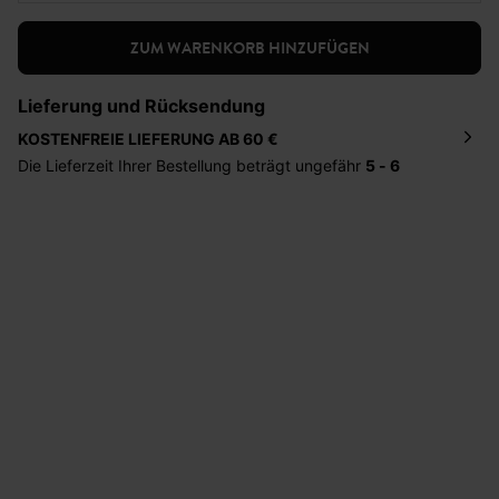
ZUM WARENKORB HINZUFÜGEN
Lieferung und Rücksendung
KOSTENFREIE LIEFERUNG AB 60 €
Die Lieferzeit Ihrer Bestellung beträgt ungefähr
5 - 6
Tage
. Die Bestellung wird direkt an die von Ihnen
angegebene Adresse geschickt. Die Kosten hierfür
betragen 2,95 Euro bei einem Bestellwert von unter 60
Euro.
Sie haben das Recht binnen
30 Tagen
nach Erhalt der
Ware die Artikel zurückzuschicken oder umzutauschen.
Hilfe