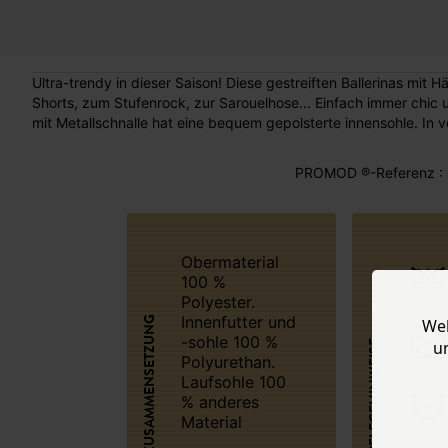
Ultra-trendy in dieser Saison! Diese gestreiften Ballerinas mit 
Shorts, zum Stufenrock, zur Sarouelhose... Einfach immer chic
mit Metallschnalle hat eine bequem gepolsterte innensohle. In 
PROMOD ®-Referenz : 
Obermaterial
100 %
Polyester.
Innenfutter und
ZUSAMMENSETZUNG
Web
-sohle 100 %
u
PFLEGEHINWEISE
Polyurethan.
Laufsohle 100
% anderes
Material