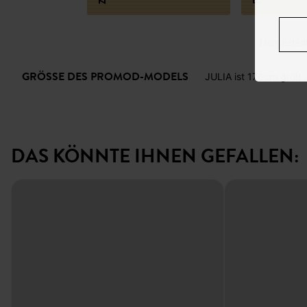
Hergestellt
GRÖSSE DES PROMOD-MODELS
JULIA ist 176cm groß 
DAS KÖNNTE IHNEN GEFALLEN: