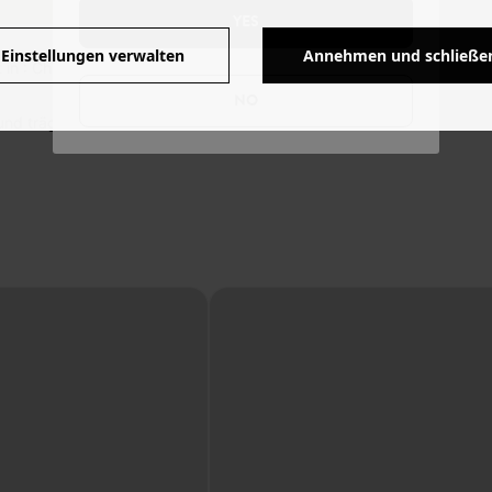
YES
Einstellungen verwalten
Annehmen und schließe
 in : China.
NO
und trägt Größe 36