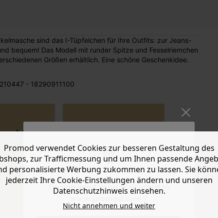
Häkelmasche sind das I-Tüpfelchen für Ihre Outfits: zur Jeans-
 und bequem! Das Modell mit runder Spitze und Fesselriemchen
verschiedenen Größen erhältlich. Eine schöne Geschenkidee.
210447 - 18290911100
Promod verwendet Cookies zur besseren Gestaltung des
Flache Sohle.
shops, zur Trafficmessung und um Ihnen passende Ange
In versch.
nd personalisierte Werbung zukommen zu lassen. Sie könn
Größen
jederzeit Ihre Cookie-Einstellungen ändern und unseren
erhältlich.
Do you want to be redirected to
Datenschutzhinweis einsehen.
www.promod.com ?
Nicht annehmen und weiter
MASSE