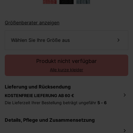
Größenberater anzeigen
Wählen Sie Ihre Größe aus
Produkt nicht verfügbar
Alle kurze kleider
Lieferung und Rücksendung
KOSTENFREIE LIEFERUNG AB 60 €
Die Lieferzeit Ihrer Bestellung beträgt ungefähr
5 - 6
Tage
. Die Bestellung wird direkt an die von Ihnen
angegebene Adresse geschickt. Die Kosten hierfür
Details, Pflege und Zusammensetzung
betragen 2,95 Euro bei einem Bestellwert von unter 60
Euro.