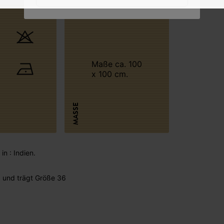
Maße ca. 100
x 100 cm.
MASSE
in : Indien.
 und trägt Größe 36