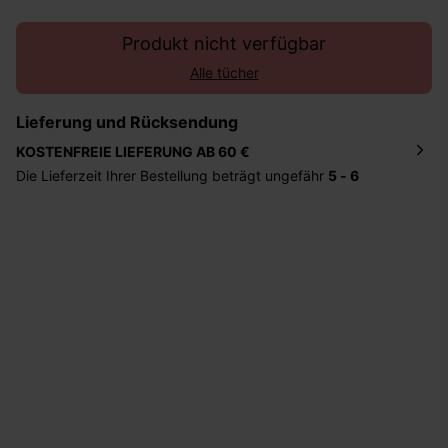
Produkt nicht verfügbar
Alle tücher
Lieferung und Rücksendung
KOSTENFREIE LIEFERUNG AB 60 €
Die Lieferzeit Ihrer Bestellung beträgt ungefähr
5 - 6
Tage
. Die Bestellung wird direkt an die von Ihnen
angegebene Adresse geschickt. Die Kosten hierfür
betragen 2,95 Euro bei einem Bestellwert von unter 60
Euro.
Sie haben das Recht binnen
30 Tagen
nach Erhalt der
Ware die Artikel zurückzuschicken oder umzutauschen.
Hilfe