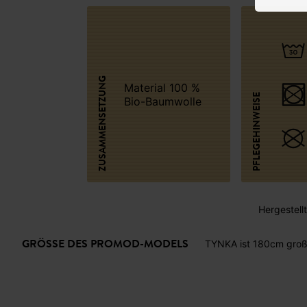
ZUSAMMENSETZUNG
Material 100 %
PFLEGEHINWEISE
Bio-Baumwolle
Hergestellt 
GRÖSSE DES PROMOD-MODELS
TYNKA ist 180cm groß