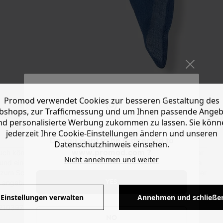
Promod verwendet Cookies zur besseren Gestaltung des
shops, zur Trafficmessung und um Ihnen passende Ange
nd personalisierte Werbung zukommen zu lassen. Sie könn
jederzeit Ihre Cookie-Einstellungen ändern und unseren
Do you want to be redirected to
Datenschutzhinweis einsehen.
www.promod.com ?
uch können Sie nach Belieben auch im Seventies-Style im Haar
Nicht annehmen und weiter
 und eingefassten Kanten kommt in Einheitsgröße. Eine schöne
zum Schutz der Biodiversität ohne Pestizide, Kunstdünger oder
YES
 angebaut wird.
Einstellungen verwalten
Annehmen und schließe
210397 - 18290805516
NO