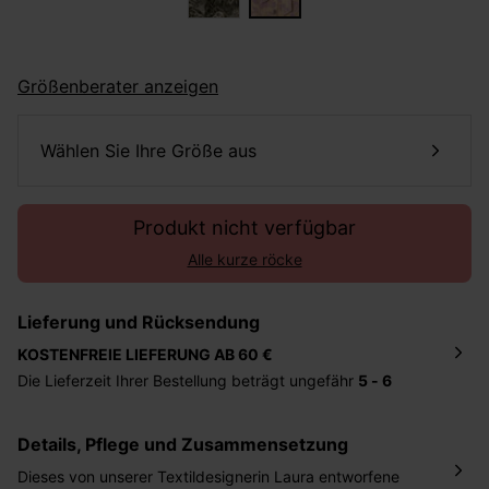
Größenberater anzeigen
Wählen Sie Ihre Größe aus
Produkt nicht verfügbar
Alle kurze röcke
Lieferung und Rücksendung
KOSTENFREIE LIEFERUNG AB 60 €
Die Lieferzeit Ihrer Bestellung beträgt ungefähr
5 - 6
Tage
. Die Bestellung wird direkt an die von Ihnen
angegebene Adresse geschickt. Die Kosten hierfür
Details, Pflege und Zusammensetzung
betragen 2,95 Euro bei einem Bestellwert von unter 60
Euro.
Dieses von unserer Textildesignerin Laura entworfene