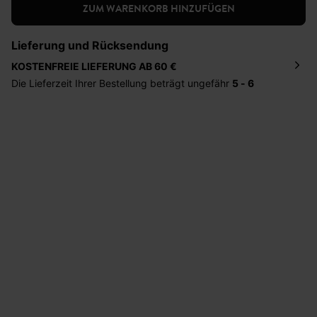
ZUM WARENKORB HINZUFÜGEN
Lieferung und Rücksendung
KOSTENFREIE LIEFERUNG AB 60 €
Die Lieferzeit Ihrer Bestellung beträgt ungefähr
5 - 6
Tage
. Die Bestellung wird direkt an die von Ihnen
angegebene Adresse geschickt. Die Kosten hierfür
betragen 2,95 Euro bei einem Bestellwert von unter 60
Euro.
Sie haben das Recht binnen
30 Tagen
nach Erhalt der
Ware die Artikel zurückzuschicken oder umzutauschen.
Hilfe