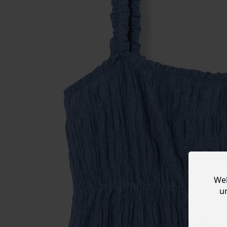
Web
u