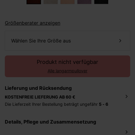
Größenberater anzeigen
Wählen Sie Ihre Größe aus
Produkt nicht verfügbar
Alle langarmpullover
Lieferung und Rücksendung
KOSTENFREIE LIEFERUNG AB 60 €
Die Lieferzeit Ihrer Bestellung beträgt ungefähr
5 - 6
Tage
. Die Bestellung wird direkt an die von Ihnen
angegebene Adresse geschickt. Die Kosten hierfür
Details, Pflege und Zusammensetzung
betragen 2,95 Euro bei einem Bestellwert von unter 60
Euro.