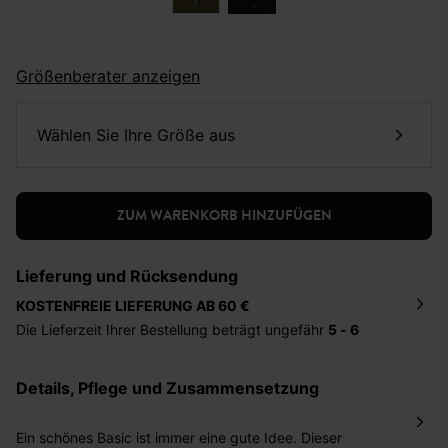
Größenberater anzeigen
Wählen Sie Ihre Größe aus
ZUM WARENKORB HINZUFÜGEN
Lieferung und Rücksendung
KOSTENFREIE LIEFERUNG AB 60 €
Die Lieferzeit Ihrer Bestellung beträgt ungefähr
5 - 6
Tage
. Die Bestellung wird direkt an die von Ihnen
angegebene Adresse geschickt. Die Kosten hierfür
Details, Pflege und Zusammensetzung
betragen 2,95 Euro bei einem Bestellwert von unter 60
Euro.
Ein schönes Basic ist immer eine gute Idee. Dieser