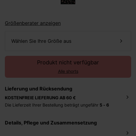
Größenberater anzeigen
Wählen Sie Ihre Größe aus
Produkt nicht verfügbar
Alle shorts
Lieferung und Rücksendung
KOSTENFREIE LIEFERUNG AB 60 €
Die Lieferzeit Ihrer Bestellung beträgt ungefähr
5 - 6
Tage
. Die Bestellung wird direkt an die von Ihnen
angegebene Adresse geschickt. Die Kosten hierfür
Details, Pflege und Zusammensetzung
betragen 2,95 Euro bei einem Bestellwert von unter 60
Euro.