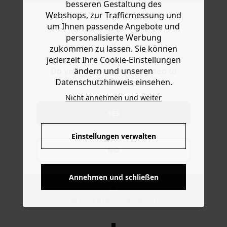
Die Ohrringe aus Keramik und goldfarbenem Metall
besseren Gestaltung des
Hilfe
kommen in Einheitsgröße. Nur für Ohrlöcher geeignet.
Webshops, zur Trafficmessung und
Eine schöne Geschenkidee.
um Ihnen passende Angebote und
personalisierte Werbung
zukommen zu lassen. Sie können
jederzeit Ihre Cookie-Einstellungen
ändern und unseren
Do you want to be redirected to
Datenschutzhinweis einsehen.
www.promod.com ?
Nicht annehmen und weiter
YES
Einstellungen verwalten
NO
KOSTENFREIE LIEFERUNG
Ab 60€*
Annehmen und schließen
30 TAGE RÜCKGABERECHT