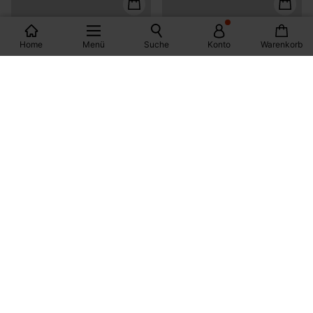
Home
Menü
Suche
Konto
Warenkorb
Wildledertasche in Leo-Optik
Canvas-Tasche mit
Leomuster
99,99 €
29,99 €
1 Farbe
1 Farbe
Croissant Bag mit Leomuster
29,99 €
2 Farben