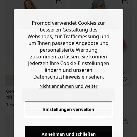
Promod verwendet Cookies zur
besseren Gestaltung des
Webshops, zur Trafficmessung und
um Ihnen passende Angebote und
personalisierte Werbung
zukommen zu lassen. Sie können
jederzeit Ihre Cookie-Einstellungen
ändern und unseren
Do you want to be redirected to
Datenschutzhinweis einsehen.
www.promod.com ?
Nicht annehmen und weiter
Gemusterte Balloonhose
Shorts mit Blütenmuster
YES
49,99 €
29,99 €
1 Farbe
1 Farbe
Einstellungen verwalten
NO
Annehmen und schließen