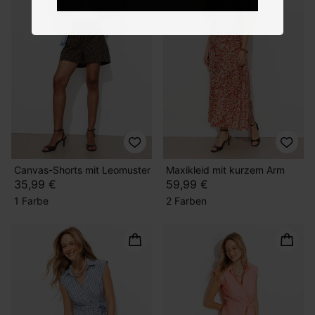
Canvas-Shorts mit Leomuster
Maxikleid mit kurzem Arm
35,99 €
59,99 €
1 Farbe
2 Farben