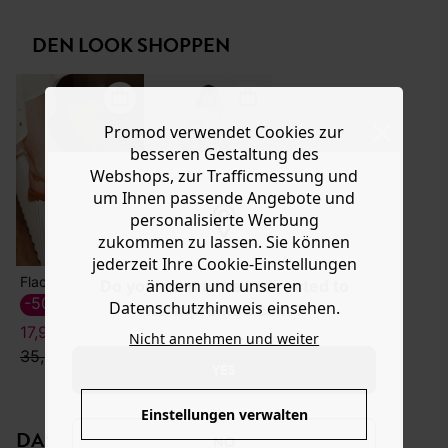
Baumwolldenim ist kurz geschnitten mit hohem
Hilfe
Taillenbund, 2 großen aufgesetzten Taschen vorn, 2
DEN LOOK SHOPPEN
Gesäßtaschen, einem geraden Saum und
kontrastfarbenen Abschlussnähten. Dieser Rock enthält
Baumwolle aus biologischem Anbau, die zum Schutz der
Biodiversität ohne Pestizide, Kunstdünger oder
Promod verwendet Cookies zur
Gentechnologie angebaut wird.
besseren Gestaltung des
Webshops, zur Trafficmessung und
um Ihnen passende Angebote und
personalisierte Werbung
zukommen zu lassen. Sie können
jederzeit Ihre Cookie-Einstellungen
Flache Ledersandalen
T-Shirt Made in France
ändern und unseren
Do you want to be redirected to
20,00 €
-50%
Datenschutzhinweis einsehen.
www.promod.com ?
17,99 €
Nicht annehmen und weiter
35,99 €
YES
Einstellungen verwalten
DAS KÖNNTE IHNEN GEFALLEN:
NO