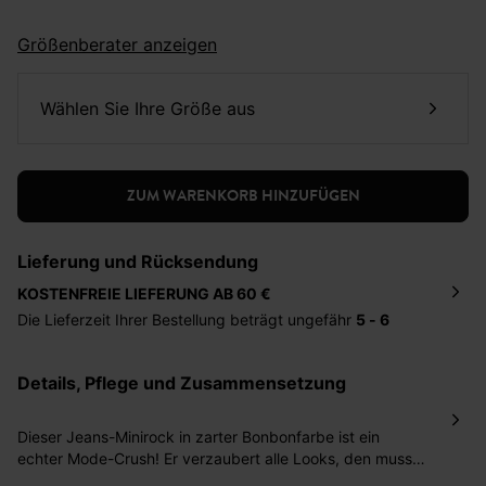
Größenberater anzeigen
Wählen Sie Ihre Größe aus
ZUM WARENKORB HINZUFÜGEN
Lieferung und Rücksendung
KOSTENFREIE LIEFERUNG AB 60 €
Die Lieferzeit Ihrer Bestellung beträgt ungefähr
5 - 6
Tage
. Die Bestellung wird direkt an die von Ihnen
angegebene Adresse geschickt. Die Kosten hierfür
Details, Pflege und Zusammensetzung
betragen 2,95 Euro bei einem Bestellwert von unter 60
Euro.
Dieser Jeans-Minirock in zarter Bonbonfarbe ist ein
Sie haben das Recht binnen
30 Tagen
nach Erhalt der
echter Mode-Crush! Er verzaubert alle Looks, den muss
Ware die Artikel zurückzuschicken oder umzutauschen.
man einfach haben. Das Modell aus softem