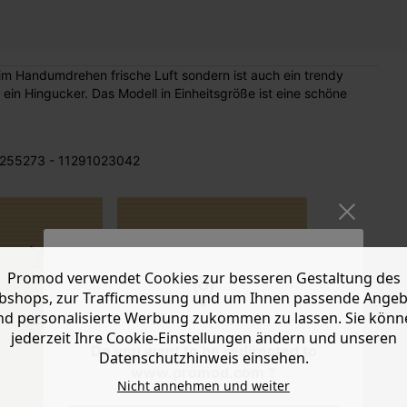
 ein Hingucker. Das Modell in Einheitsgröße ist eine schöne
255273 - 11291023042
Promod verwendet Cookies zur besseren Gestaltung des
Einheitsgröße.
shops, zur Trafficmessung und um Ihnen passende Ange
Höhe ca. 22
nd personalisierte Werbung zukommen zu lassen. Sie könn
cm.
jederzeit Ihre Cookie-Einstellungen ändern und unseren
Do you want to be redirected to
Datenschutzhinweis einsehen.
www.promod.com ?
Nicht annehmen und weiter
MASSE