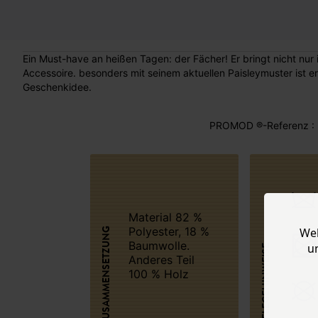
Ein Must-have an heißen Tagen: der Fächer! Er bringt nicht nur im Handumdrehen frische Luft sondern ist auch ein trendy
Accessoire. besonders mit seinem aktuellen Paisleymuster ist er
Geschenkidee.
PROMOD ®-Referenz : 
Material 82 %
Polyester, 18 %
Web
ZUSAMMENSETZUNG
Baumwolle.
u
PFLEGEHINWEISE
Anderes Teil
100 % Holz