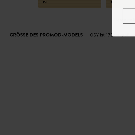
Hergestellt
GRÖSSE DES PROMOD-MODELS
OSY ist 173cm groß un