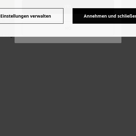
YES
Einstellungen verwalten
Annehmen und schließe
 in : China.
NO
d trägt Größe 36