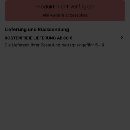
Produkt nicht verfügbar
Alle weitere accessoires
Lieferung und Rücksendung
KOSTENFREIE LIEFERUNG AB 60 €
Die Lieferzeit Ihrer Bestellung beträgt ungefähr
5 - 6
Tage
. Die Bestellung wird direkt an die von Ihnen
angegebene Adresse geschickt. Die Kosten hierfür
betragen 2,95 Euro bei einem Bestellwert von unter 60
Euro.
Sie haben das Recht binnen
30 Tagen
nach Erhalt der
Ware die Artikel zurückzuschicken oder umzutauschen.
Hilfe