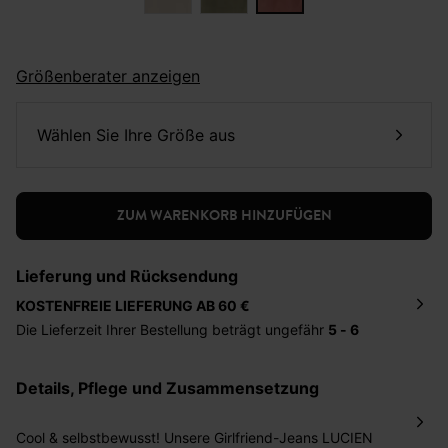
Größenberater anzeigen
Wählen Sie Ihre Größe aus
ZUM WARENKORB HINZUFÜGEN
Lieferung und Rücksendung
KOSTENFREIE LIEFERUNG AB 60 €
Die Lieferzeit Ihrer Bestellung beträgt ungefähr
5 - 6
Tage
. Die Bestellung wird direkt an die von Ihnen
angegebene Adresse geschickt. Die Kosten hierfür
Details, Pflege und Zusammensetzung
betragen 2,95 Euro bei einem Bestellwert von unter 60
Euro.
Cool & selbstbewusst! Unsere Girlfriend-Jeans LUCIEN