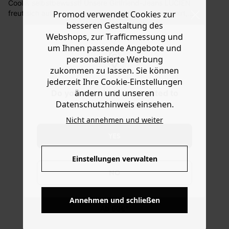
Cool & selbstbewusst! Unsere Girlfriend-Jeans LUCIEN
Sie haben das Recht binnen
30 Tagen
nach Erhalt der
freut sich auf neue Looks: zur Jacke, zum Sweatshirt,
Promod verwendet Cookies zur
Ware die Artikel zurückzuschicken oder umzutauschen.
zum Hemd. In verschiedenen Waschungen erhältlich. Das
besseren Gestaltung des
Modell aus leicht dehnbarem Denim in 7/8-Länge hat
Webshops, zur Trafficmessung und
Hilfe
Nietenknopf, Zipper und Nieten, Gürtelschlaufen, 5
um Ihnen passende Angebote und
Taschen sowie einen verstellbaren Umschlag. Enthält Bio-
personalisierte Werbung
Baumwolle, die ohne Pestizide, Kunstdünger oder
zukommen zu lassen. Sie können
Gentechnologie angebaut wird.
jederzeit Ihre Cookie-Einstellungen
ändern und unseren
Do you want to be redirected to
Datenschutzhinweis einsehen.
www.promod.com ?
Nicht annehmen und weiter
YES
Einstellungen verwalten
NO
KOSTENFREIE LIEFERUNG
Annehmen und schließen
Ab 60€*