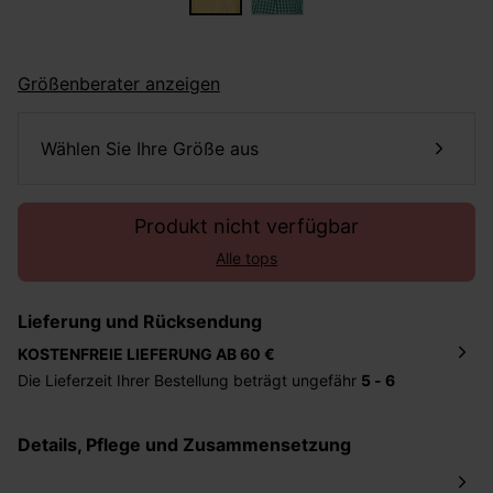
Größenberater anzeigen
Wählen Sie Ihre Größe aus
Produkt nicht verfügbar
Alle tops
Lieferung und Rücksendung
KOSTENFREIE LIEFERUNG AB 60 €
Die Lieferzeit Ihrer Bestellung beträgt ungefähr
5 - 6
Tage
. Die Bestellung wird direkt an die von Ihnen
angegebene Adresse geschickt. Die Kosten hierfür
Details, Pflege und Zusammensetzung
betragen 2,95 Euro bei einem Bestellwert von unter 60
Euro.