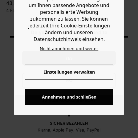
43,99 €
um Ihnen passende Angebote und
4 Farben
personalisierte Werbung
zukommen zu lassen. Sie können
jederzeit Ihre Cookie-Einstellungen
Angezeigte Produkte: 5 / 5
ändern und unseren
Do you want to be redirected to
Datenschutzhinweis einsehen.
www.promod.com ?
Nicht annehmen und weiter
YES
KOSTENFREIE LIEFERUNG
Einstellungen verwalten
Ab 60€*
NO
Annehmen und schließen
30 TAGE RÜCKGABERECHT
SICHER BEZAHLEN
Klarna, Apple Pay, Visa, PayPal