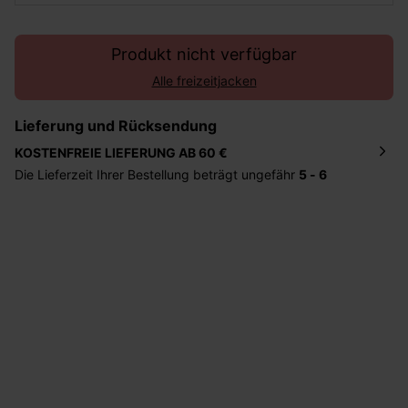
Produkt nicht verfügbar
Alle freizeitjacken
Lieferung und Rücksendung
KOSTENFREIE LIEFERUNG AB 60 €
Die Lieferzeit Ihrer Bestellung beträgt ungefähr
5 - 6
Tage
. Die Bestellung wird direkt an die von Ihnen
angegebene Adresse geschickt. Die Kosten hierfür
betragen 2,95 Euro bei einem Bestellwert von unter 60
Euro.
Sie haben das Recht binnen
30 Tagen
nach Erhalt der
Ware die Artikel zurückzuschicken oder umzutauschen.
Hilfe