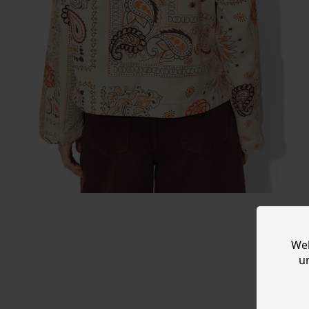
Web
u