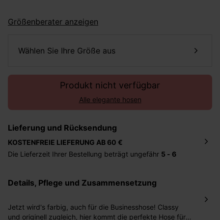
Größenberater anzeigen
Wählen Sie Ihre Größe aus
Produkt nicht verfügbar
Alle elegante hosen
Lieferung und Rücksendung
KOSTENFREIE LIEFERUNG AB 60 €
Die Lieferzeit Ihrer Bestellung beträgt ungefähr
5 - 6
Tage
. Die Bestellung wird direkt an die von Ihnen
angegebene Adresse geschickt. Die Kosten hierfür
Details, Pflege und Zusammensetzung
betragen 2,95 Euro bei einem Bestellwert von unter 60
Euro.
Jetzt wird's farbig, auch für die Businesshose! Classy
Sie haben das Recht binnen
30 Tagen
nach Erhalt der
und originell zugleich, hier kommt die perfekte Hose für