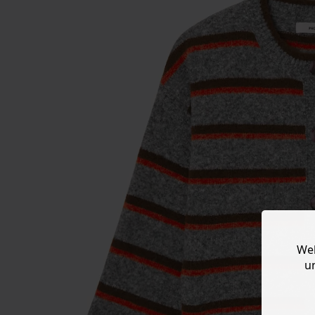
Web
u