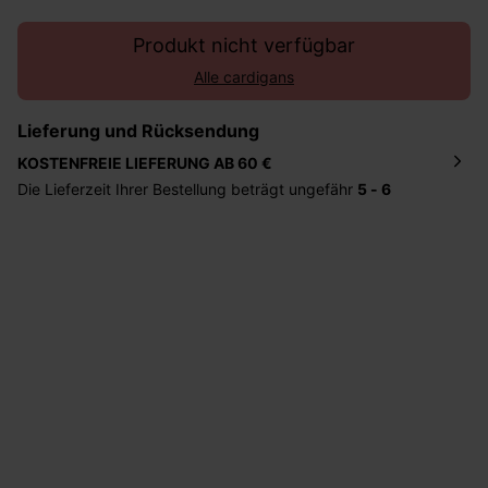
Produkt nicht verfügbar
Alle cardigans
Lieferung und Rücksendung
KOSTENFREIE LIEFERUNG AB 60 €
Die Lieferzeit Ihrer Bestellung beträgt ungefähr
5 - 6
Tage
. Die Bestellung wird direkt an die von Ihnen
angegebene Adresse geschickt. Die Kosten hierfür
betragen 2,95 Euro bei einem Bestellwert von unter 60
Euro.
Sie haben das Recht binnen
30 Tagen
nach Erhalt der
Ware die Artikel zurückzuschicken oder umzutauschen.
Hilfe