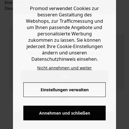
Eine Bomberjacke kann man stets gut gebrauchen!
Sie haben das Recht binnen
30 Tagen
nach Erhalt der
Promod verwendet Cookies zur
Dieses Modell überzeugt mit schlichter Eleganz, es
Ware die Artikel zurückzuschicken oder umzutauschen.
beruhigt ein buntes Outfit und wärmt die Schultern am
besseren Gestaltung des
Abend über einem langen Kleid. Die Bomberjacke hat
Webshops, zur Trafficmessung und
Hilfe
einen runden Kragen, Druckknöpfe und Schulterpolster
um Ihnen passende Angebote und
sowie 2 Klappentaschen, lange Ärmel, einen geraden
personalisierte Werbung
elastischen Saum und Innenfutter. Enthält recycelte
zukommen zu lassen. Sie können
Baumwoll- und Polyesterfasern.
jederzeit Ihre Cookie-Einstellungen
ändern und unseren
Do you want to be redirected to
Datenschutzhinweis einsehen.
www.promod.com ?
Nicht annehmen und weiter
YES
Einstellungen verwalten
NO
KOSTENFREIE LIEFERUNG
Annehmen und schließen
Ab 60€*