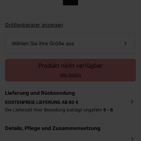
Größenberater anzeigen
Wählen Sie Ihre Größe aus
Produkt nicht verfügbar
Alle bodys
Lieferung und Rücksendung
KOSTENFREIE LIEFERUNG AB 60 €
Die Lieferzeit Ihrer Bestellung beträgt ungefähr
5 - 6
Tage
. Die Bestellung wird direkt an die von Ihnen
angegebene Adresse geschickt. Die Kosten hierfür
Details, Pflege und Zusammensetzung
betragen 2,95 Euro bei einem Bestellwert von unter 60
Euro.