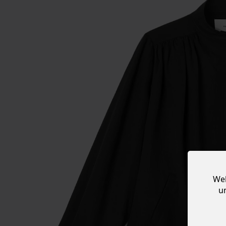
Web
u