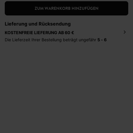
ZUM WARENKORB HINZUFÜGEN
Lieferung und Rücksendung
KOSTENFREIE LIEFERUNG AB 60 €
Die Lieferzeit Ihrer Bestellung beträgt ungefähr
5 - 6
Tage
. Die Bestellung wird direkt an die von Ihnen
angegebene Adresse geschickt. Die Kosten hierfür
betragen 2,95 Euro bei einem Bestellwert von unter 60
Euro.
Sie haben das Recht binnen
30 Tagen
nach Erhalt der
Ware die Artikel zurückzuschicken oder umzutauschen.
Hilfe