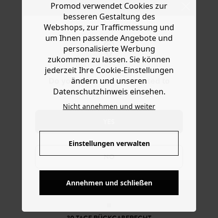
Promod verwendet Cookies zur
Ware die Artikel zurückzuschicken oder umzutauschen.
Businesshose oder zu einer Jeans. Das Modell aus soft
besseren Gestaltung des
fließendem Stoff ist tailliert geschnitten mit
Hilfe
Webshops, zur Trafficmessung und
Reverskragen, Schulterpolstern, doppelter Knopfreihe,
langem Arm mit Knopfleiste, 2 Klappentaschen, geradem
um Ihnen passende Angebote und
Saum mit Gehschlitz hinten und Innenfutter. Enthält
personalisierte Werbung
Viskose aus Zellstoff aus nachhaltiger Forstwirtschaft.
zukommen zu lassen. Sie können
Innenfutter enthält recycelte Fasern.
jederzeit Ihre Cookie-Einstellungen
ändern und unseren
Do you want to be redirected to
Datenschutzhinweis einsehen.
www.promod.com ?
Nicht annehmen und weiter
YES
Einstellungen verwalten
NO
KOSTENFREIE LIEFERUNG
Annehmen und schließen
Ab 60€*