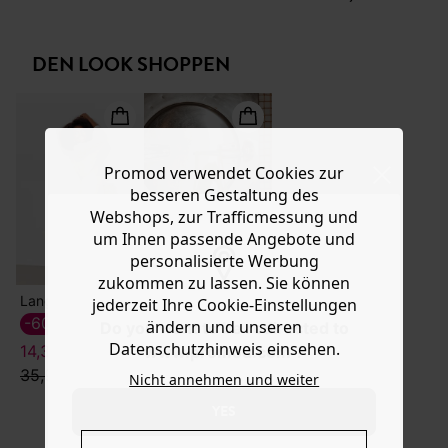
Ware die Artikel zurückzuschicken oder umzutauschen.
mit englischer Spitze vorn und an den Ärmeln ist weit
geschnitten mit rundem Kragen aus Rippmasche, kurzem
Hilfe
Arm und geradem Saum sowie Ton in Ton gehaltenen
DEN LOOK SHOPPEN
Nähten. Enthält 100 % Baumwolle aus biologischem
Anbau, die zum Schutz der Biodiversität ohne Pestizide,
Kunstdünger oder Gentechnologie angebaut wird.
Promod verwendet Cookies zur
besseren Gestaltung des
Webshops, zur Trafficmessung und
um Ihnen passende Angebote und
personalisierte Werbung
zukommen zu lassen. Sie können
Langer Spitzenrock
Wildledersandalen
jederzeit Ihre Cookie-Einstellungen
-60%
-60%
ändern und unseren
Do you want to be redirected to
Datenschutzhinweis einsehen.
14,39 €
18,39 €
www.promod.com ?
35,99 €
45,99 €
Nicht annehmen und weiter
YES