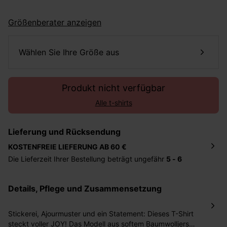
Größenberater anzeigen
Wählen Sie Ihre Größe aus
Produkt nicht verfügbar
Alle t-shirts
Lieferung und Rücksendung
KOSTENFREIE LIEFERUNG AB 60 €
Die Lieferzeit Ihrer Bestellung beträgt ungefähr
5 - 6
Tage
. Die Bestellung wird direkt an die von Ihnen
angegebene Adresse geschickt. Die Kosten hierfür
Details, Pflege und Zusammensetzung
betragen 2,95 Euro bei einem Bestellwert von unter 60
Euro.
Stickerei, Ajourmuster und ein Statement: Dieses T-Shirt
Sie haben das Recht binnen
30 Tagen
nach Erhalt der
steckt voller JOY! Das Modell aus softem Baumwolljersey