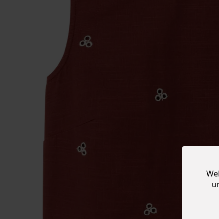
Web
u