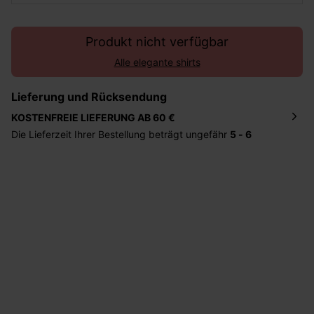
Produkt nicht verfügbar
Alle elegante shirts
Lieferung und Rücksendung
KOSTENFREIE LIEFERUNG AB 60 €
Die Lieferzeit Ihrer Bestellung beträgt ungefähr
5 - 6
Tage
. Die Bestellung wird direkt an die von Ihnen
angegebene Adresse geschickt. Die Kosten hierfür
betragen 2,95 Euro bei einem Bestellwert von unter 60
Euro.
Sie haben das Recht binnen
30 Tagen
nach Erhalt der
Ware die Artikel zurückzuschicken oder umzutauschen.
Hilfe