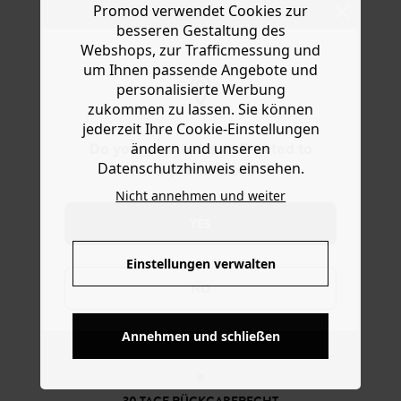
Promod verwendet Cookies zur
Ware die Artikel zurückzuschicken oder umzutauschen.
Lyocellanteil ist gerade geschnitten mit Rüschen am
besseren Gestaltung des
Tunikakragen, Volantkanten an den US-Ärmeln, Abnähern
Hilfe
Webshops, zur Trafficmessung und
unter der Brust und abgerundetem Saum. Enthält Lyocell,
ein weich fließendes Material aus Eukalyptus-Zellstoff
um Ihnen passende Angebote und
aus nachhaltiger Forstwirtschaft
personalisierte Werbung
zukommen zu lassen. Sie können
jederzeit Ihre Cookie-Einstellungen
ändern und unseren
Do you want to be redirected to
Datenschutzhinweis einsehen.
www.promod.com ?
Nicht annehmen und weiter
YES
Einstellungen verwalten
NO
KOSTENFREIE LIEFERUNG
Annehmen und schließen
Ab 60€*