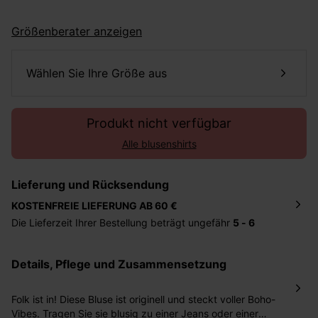
Größenberater anzeigen
Wählen Sie Ihre Größe aus
Produkt nicht verfügbar
Alle blusenshirts
Lieferung und Rücksendung
KOSTENFREIE LIEFERUNG AB 60 €
Die Lieferzeit Ihrer Bestellung beträgt ungefähr
5 - 6
Tage
. Die Bestellung wird direkt an die von Ihnen
angegebene Adresse geschickt. Die Kosten hierfür
Details, Pflege und Zusammensetzung
betragen 2,95 Euro bei einem Bestellwert von unter 60
Euro.
Folk ist in! Diese Bluse ist originell und steckt voller Boho-
Sie haben das Recht binnen
30 Tagen
nach Erhalt der
Vibes. Tragen Sie sie blusig zu einer Jeans oder einer