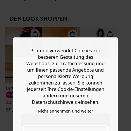
Ware die Artikel zurückzuschicken oder umzutauschen.
Cordhose oder lässig über einem Minirock. Das Modell
mit Blütenstickerei, Bindebändern mit Quasten und
Hilfe
langen Ballonärmeln ist aus angenehm fließendem Stoff
DEN LOOK SHOPPEN
gearbeitet, est ist weit geschnitten mit Tunikakragen,
Raglanärmeln mit gesmokten Bündchen und
abgerundetem Saum.
Promod verwendet Cookies zur
besseren Gestaltung des
Webshops, zur Trafficmessung und
um Ihnen passende Angebote und
personalisierte Werbung
zukommen zu lassen. Sie können
Lederstiefel mit Absatz
Teddyfleece-Blouson
Flared High Waist-Hose
jederzeit Ihre Cookie-Einstellungen
-50%
-70%
-60%
ändern und unseren
Do you want to be redirected to
Datenschutzhinweis einsehen.
44,99 €
20,99 €
19,99 €
www.promod.com ?
89,99 €
69,99 €
49,99 €
Nicht annehmen und weiter
YES