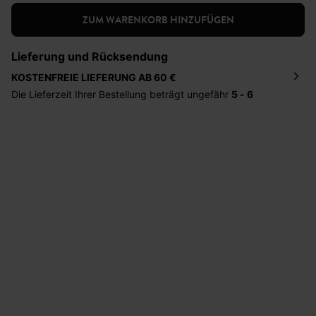
ZUM WARENKORB HINZUFÜGEN
Lieferung und Rücksendung
KOSTENFREIE LIEFERUNG AB 60 €
Die Lieferzeit Ihrer Bestellung beträgt ungefähr
5 - 6
Tage
. Die Bestellung wird direkt an die von Ihnen
angegebene Adresse geschickt. Die Kosten hierfür
betragen 2,95 Euro bei einem Bestellwert von unter 60
Euro.
Sie haben das Recht binnen
30 Tagen
nach Erhalt der
Ware die Artikel zurückzuschicken oder umzutauschen.
Hilfe