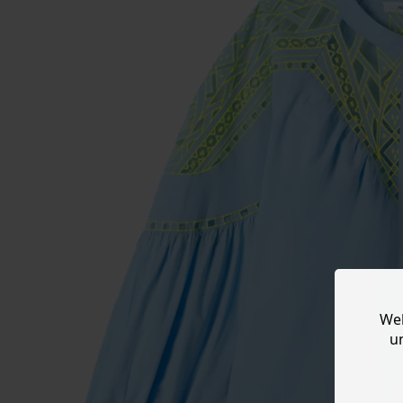
Web
u