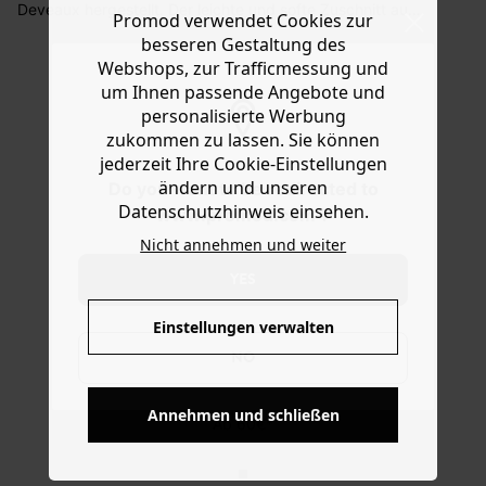
Deveaux hergestellt. Der leichte und softe Zuschnitt aus
Promod verwendet Cookies zur
Sie haben das Recht binnen
30 Tagen
nach Erhalt der
eingefärbten Fäden ist ideal für Tops, Blusen, ein
besseren Gestaltung des
Ware die Artikel zurückzuschicken oder umzutauschen.
Sommerkleid oder eine weite Hose. Wir empfehlen Ihnen,
Webshops, zur Trafficmessung und
für Unterteile einen Futterstoff zu verwenden. Passende
Hilfe
um Ihnen passende Angebote und
Schnittmuster gibt's auf promod.de. Der Tipp der
personalisierte Werbung
Stylistin: wir lieben dieses Waffel-Karomuster im Madras-
zukommen zu lassen. Sie können
Style.
jederzeit Ihre Cookie-Einstellungen
ändern und unseren
Do you want to be redirected to
Datenschutzhinweis einsehen.
www.promod.com ?
Nicht annehmen und weiter
YES
Einstellungen verwalten
NO
KOSTENFREIE LIEFERUNG
Annehmen und schließen
Ab 60€*