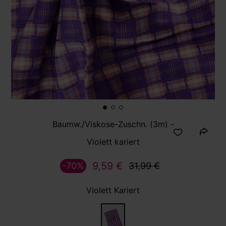
Baumw./Viskose-Zuschn. (3m) -
Violett kariert
9,59 €
-70%
31,99 €
Violett Kariert