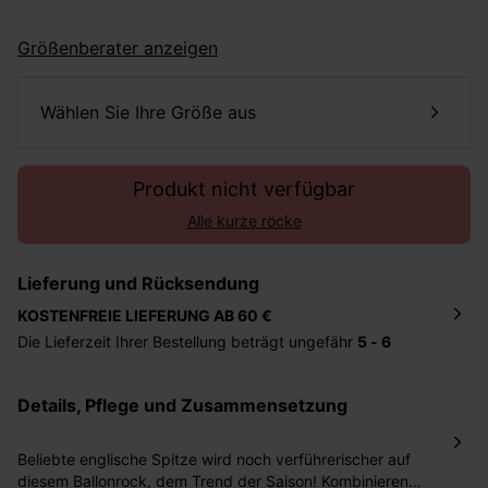
Größenberater anzeigen
Wählen Sie Ihre Größe aus
Produkt nicht verfügbar
Alle kurze röcke
Lieferung und Rücksendung
KOSTENFREIE LIEFERUNG AB 60 €
Die Lieferzeit Ihrer Bestellung beträgt ungefähr
5 - 6
Tage
. Die Bestellung wird direkt an die von Ihnen
angegebene Adresse geschickt. Die Kosten hierfür
Details, Pflege und Zusammensetzung
betragen 2,95 Euro bei einem Bestellwert von unter 60
Euro.
Beliebte englische Spitze wird noch verführerischer auf
Sie haben das Recht binnen
30 Tagen
nach Erhalt der
diesem Ballonrock, dem Trend der Saison! Kombinieren