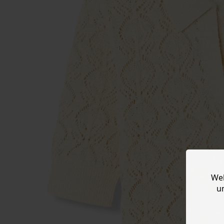
Web
u