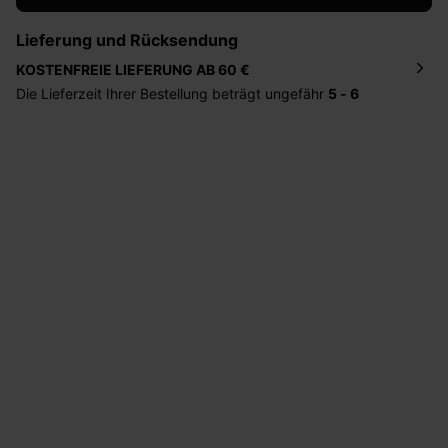
Lieferung und Rücksendung
KOSTENFREIE LIEFERUNG AB 60 €
Die Lieferzeit Ihrer Bestellung beträgt ungefähr
5 - 6
Tage
. Die Bestellung wird direkt an die von Ihnen
angegebene Adresse geschickt. Die Kosten hierfür
betragen 2,95 Euro bei einem Bestellwert von unter 60
Euro.
Sie haben das Recht binnen
30 Tagen
nach Erhalt der
Ware die Artikel zurückzuschicken oder umzutauschen.
Hilfe