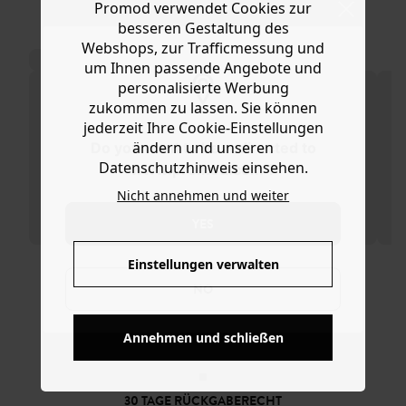
Ware die Artikel zurückzuschicken oder umzutauschen.
Promod verwendet Cookies zur
Modell aus Strickmasche mit Wollanteil und Allover-
Paillettenstickerei ist kurz und weit geschnitten mit
besseren Gestaltung des
Hilfe
abgerundetem Ausschnitt vorn und U-Boot-Ausschnitt
Webshops, zur Trafficmessung und
mit Bindebändern im Rücken sowie langem Arm und
um Ihnen passende Angebote und
geradem Saum mit Rippbündchen.
personalisierte Werbung
zukommen zu lassen. Sie können
jederzeit Ihre Cookie-Einstellungen
ändern und unseren
Do you want to be redirected to
Datenschutzhinweis einsehen.
www.promod.com ?
Nicht annehmen und weiter
YES
Einstellungen verwalten
NO
KOSTENFREIE LIEFERUNG
Ab 60€*
Annehmen und schließen
30 TAGE RÜCKGABERECHT